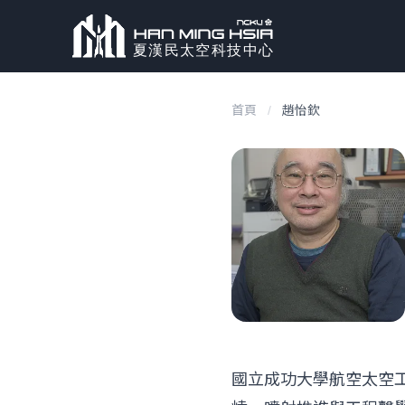
首頁
/
趙怡欽
國立成功大學航空太空