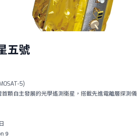
星五號
OSAT-5)
灣首顆自主發展的光學遙測衛星，搭載先進電離層探測儀（
5日
on 9