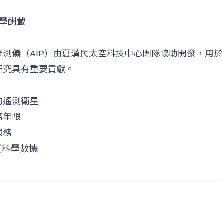
科學酬載
探測儀（AIP）由夏漢民太空科技中心團隊協助開發，用
研究具有重要貢獻。
的遙測衛星
務年限
服務
質科學數據