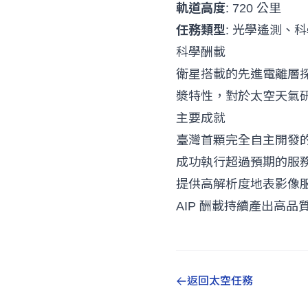
軌道高度
: 720 公里
任務類型
: 光學遙測、
科學酬載
衛星搭載的先進電離層
漿特性，對於太空天氣
主要成就
臺灣首顆完全自主開發
成功執行超過預期的服
提供高解析度地表影像
AIP 酬載持續產出高品
返回太空任務