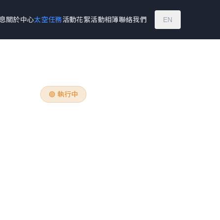
息
關於中心
太空任務
活動花絮
活動相簿
聯絡我們
EN
🟢
執行中