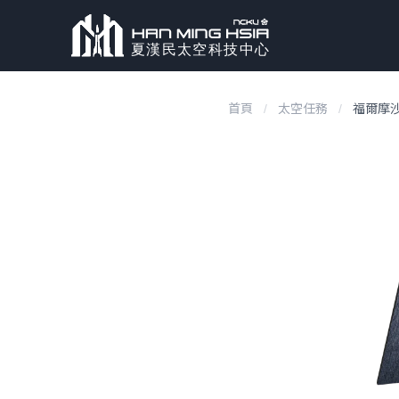
首頁
/
太空任務
/
福爾摩